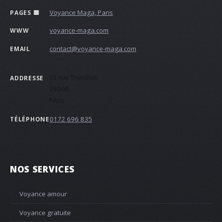
Voyance Maga, Paris
PAGES 🟨
voyance-maga.com
WWW
contact@voyance-maga.com
EMAIL
11 rue Tronchet
ADDRESSE
75008
PAris
0172 696 835
TÉLÉPHONE
NOS SERVICES
Voyance amour
Voyance gratuite