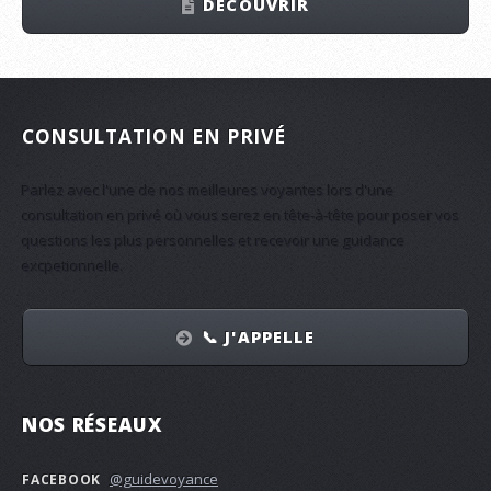
DÉCOUVRIR
CONSULTATION EN PRIVÉ
Parlez avec l'une de nos meilleures voyantes lors d'une
consultation en privé où vous serez en tête-à-tête pour poser vos
questions les plus personnelles et recevoir une guidance
excpetionnelle.
📞 J'APPELLE
NOS RÉSEAUX
@guidevoyance
FACEBOOK